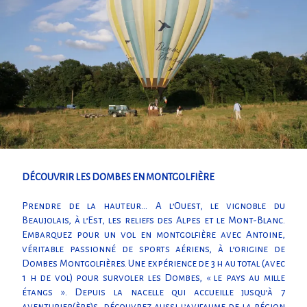
DÉCOUVRIR LES DOMBES EN MONTGOLFIÈRE
Prendre de la hauteur… A l’Ouest, le vignoble du
Beaujolais, à l’Est, les reliefs des Alpes et le Mont-Blanc.
Embarquez pour un vol en montgolfière avec Antoine,
véritable passionné de sports aériens, à l’origine de
Dombes Montgolfières. Une expérience de 3 h au total (avec
1 h de vol) pour survoler les Dombes, « le pays au mille
étangs ». Depuis la nacelle qui accueille jusqu’à 7
aventurier(ère)s, découvrez aussi l’avifaume de la région