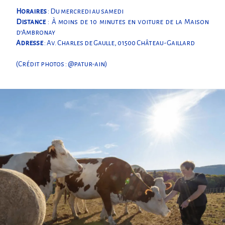
Horaires
: Du mercredi au samedi
Distance
: À moins de 10 minutes en voiture de la Maison
d’Ambronay
Adresse
: Av. Charles de Gaulle, 01500 Château-Gaillard
(Crédit photos : @patur-ain)