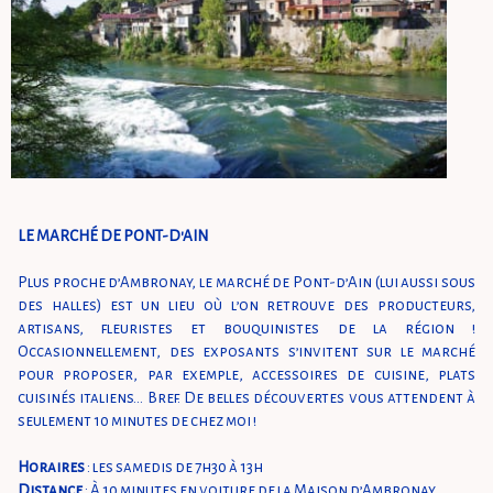
LE MARCHÉ DE PONT-D'AIN
Plus proche d’Ambronay, le marché de Pont-d’Ain (lui aussi sous
des halles) est un lieu où l’on retrouve des producteurs,
artisans, fleuristes et bouquinistes de la région !
Occasionnellement, des exposants s’invitent sur le marché
pour proposer, par exemple, accessoires de cuisine, plats
cuisinés italiens… Bref. De belles découvertes vous attendent à
seulement 10 minutes de chez moi !
Horaires
: les samedis de 7h30 à 13h
Distance
: À 10 minutes en voiture de la Maison d’Ambronay