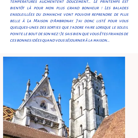
températures augmentent doucement… Le printemps est
bientôt là pour mon plus grand bonheur ! Les balades
ensoleillées du dimanche vont pouvoir reprendre de plus
belle à La Maison d’Ambronay. J’ai donc listé pour vous
quelques-unes des sorties que j’adore faire lorsque le soleil
pointe le bout de son nez ! Je sais bien que vous êtes friands de
ces bonnes idées quand vous séjourner à la maison…