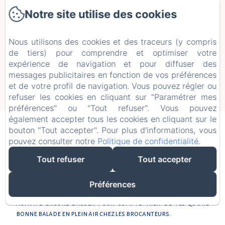
Notre site utilise des cookies
Bien que le monastère se suffise à lui-même, le musée municipal de
Bourg en Bresse présente sa collection de peinture
principalement flamande et française ainsi que des sculptures
Nous utilisons des cookies et des traceurs (y compris
religieuses anciennes au cœur des fameux bâtiments
de tiers) pour comprendre et optimiser votre
monastiques (ça c’est pour les jours de pluie ;-) )
expérience de navigation et pour diffuser des
messages publicitaires en fonction de vos préférences
(Crédit photos : @monasteredebrou / passionchateau.fr)
et de votre profil de navigation. Vous pouvez régler ou
refuser les cookies en cliquant sur "Paramétrer mes
préférences" ou "Tout refuser". Vous pouvez
également accepter tous les cookies en cliquant sur le
bouton "Tout accepter". Pour plus d'informations, vous
pouvez consulter notre
Politique de confidentialité
.
LES BROCANTES DU COIN
Tout refuser
Tout accepter
Vous le savez : j’aime chiner ! Passer des heures à sillonner
les brocantes pour dénicher les pépites qui font que la
Maison d’Ambronay est ce qu’elle est aujourd’hui.
Préférences
Il est donc tout naturel pour moi de vous parler de cette
activité encore laisser pour compte. Rien de tel qu’une
bonne balade en plein air chez les brocanteurs.