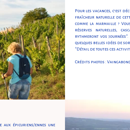
Pour les vacances, c’est déc
fraîcheur naturelle de cet
comme la marmaille ? Vous
réserves naturelles, cas
rythmeront vos journées*. P
quelques belles idées de so
*Détail de toutes ces activit
Crédits photos : Vaingabon
e aux épicuriens/ennes une