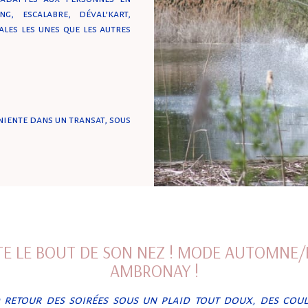
, escalabre, déval’kart,
nales les unes que les autres
rniente dans un transat, sous
TE LE BOUT DE SON NEZ ! MODE AUTOMNE/
AMBRONAY !
 retour des soirées sous un plaid tout doux, des cou