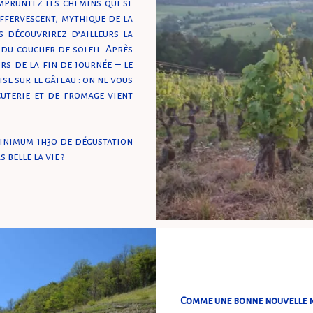
empruntez les chemins qui se
effervescent, mythique de la
s découvrirez d’ailleurs la
 du coucher de soleil. Après
urs de la fin de journée – le
se sur le gâteau : on ne vous
cuterie et de fromage vient
minimum 1h30 de dégustation
 belle la vie ?
Comme une bonne nouvelle n