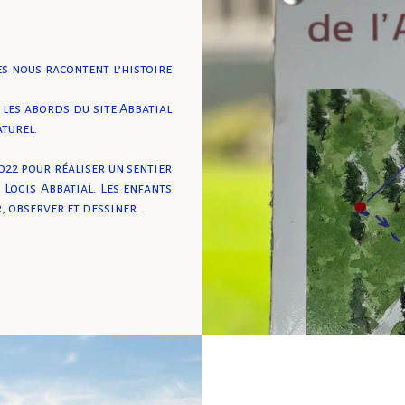
ges nous racontent l’histoire
 les abords du site Abbatial
aturel.
022 pour réaliser un sentier
 Logis Abbatial. Les enfants
, observer et dessiner.