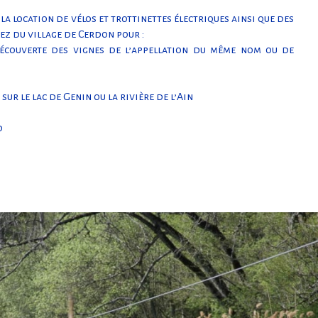
a location de vélos et trottinettes électriques ainsi que des
ez du village de Cerdon pour :
découverte des vignes de l’appellation du même nom ou de
ur le lac de Genin ou la rivière de l’Ain
d