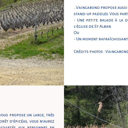
…Vaingabond propose aussi l
stand-up paddles. Vous part
- Une petite balade à la 
l’église de St Alban
Ou
- Un moment rafraîchissant s
Crédits photos : Vaingabon
vous propose un large, très
forêt d’épicéas, vous n’aurez
 adaptés aux personnes en