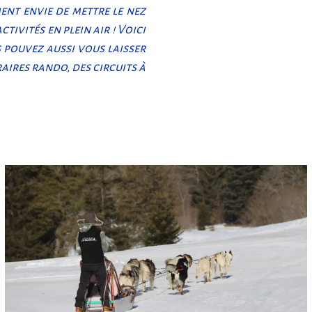
ment envie de mettre le nez
tivités en plein air ! Voici
 pouvez aussi vous laisser
raires rando, des circuits à