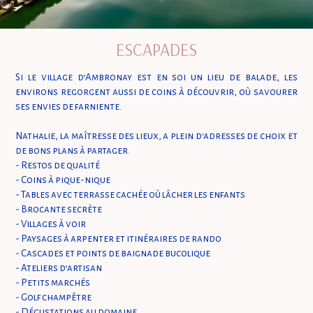
ESCAPADES
Si le village d’Ambronay est en soi un lieu de balade, les
environs regorgent aussi de coins à découvrir, où savourer
ses envies de farniente.
Nathalie, la maîtresse des lieux, a plein d'adresses de choix et
de bons plans à partager.
- Restos de qualité
- Coins à pique-nique
- Tables avec terrasse cachée où lâcher les enfants
- Brocante secrète
- Villages à voir
- Paysages à arpenter et itinéraires de rando
- Cascades et points de baignade bucolique
- Ateliers d’artisan
- Petits marchés
- Golf champêtre
- Dégustations au domaine