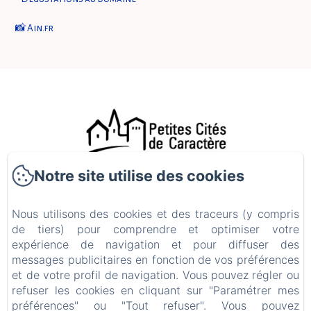
📸 Ain.fr
Notre site utilise des cookies
46 Grande rue , Ambronay
Téléphone: 07 82 32 90 79
Nous utilisons des cookies et des traceurs (y compris
lamaisondambronay@gmail.com
de tiers) pour comprendre et optimiser votre
expérience de navigation et pour diffuser des
LA MAISON D'AMBRONAY - 46 Grande Rue - 01500 Ambronay -
FRANCE
messages publicitaires en fonction de vos préférences
et de votre profil de navigation. Vous pouvez régler ou
Contact
refuser les cookies en cliquant sur "Paramétrer mes
préférences" ou "Tout refuser". Vous pouvez