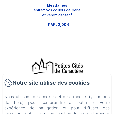
Mesdames
enfilez vos colliers de perle
et venez danser !
→PAF : 2,00 €
Notre site utilise des cookies
46 Grande rue , Ambronay
Téléphone: 07 82 32 90 79
Nous utilisons des cookies et des traceurs (y compris
lamaisondambronay@gmail.com
de tiers) pour comprendre et optimiser votre
expérience de navigation et pour diffuser des
LA MAISON D'AMBRONAY - 46 Grande Rue - 01500 Ambronay -
FRANCE
messages publicitaires en fonction de vos préférences