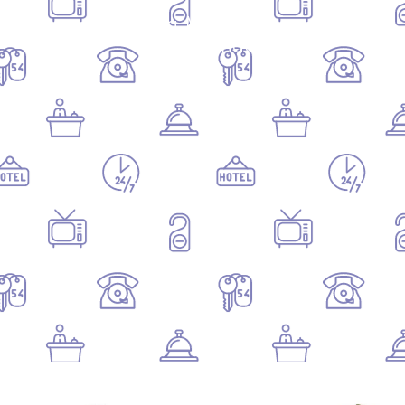
La Maison
d'Ambronay