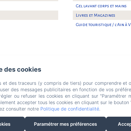
Gel lavant corps et mains
Livres et Magazines
Guide touristique / l'Ain à 
se des cookies
de rue , Ambronay
Téléphone: 07 82 32 90 79
lamaisondambronay@gmail
s et des traceurs (y compris de tiers) pour comprendre et 
LA MAISON D'AMBRONAY - 46 Grande Rue - 01500 Ambronay - FRANCE
fuser des messages publicitaires en fonction de vos préfére
Contact
régler ou refuser les cookies en cliquant sur "Paramétrer 
lement accepter tous les cookies en cliquant sur le bouton 
ez consulter notre
Politique de confidentialité
.
Créé par Amenitiz
okies
Paramétrer mes préférences
Accep