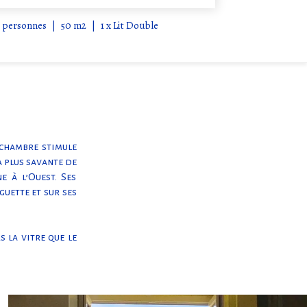
 personnes
|
50 m2
|
1 x Lit Double
 chambre stimule
a plus savante de
e à l’Ouest. Ses
uette et sur ses
s la vitre que le